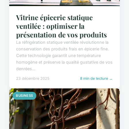
Vitrine épicerie statique
ventilée : optimiser la
présentation de vos produits
La réfrigération statique ventilée révolutionne la
conservation des produits frais en épicerie fine.
Cette technologie garantit une température
homogène et préserve la qualité gustative de vos
denrées...
23 décembre 2025
8 min de lecture →
BUSINESS