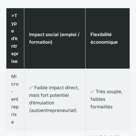
>T
yp
e
Impact social (emploi /
Flexibilité
d’e
formation)
économique
ntr
epr
ise
Mi
cro
✅ Faible impact direct,
-
✅ Très souple,
mais fort potentiel
ent
faibles
d’émulation
rep
formalités
(autoentrepreneuriat)
ris
e