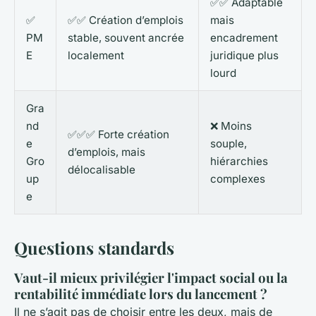
✅✅ Adaptable
✅
✅✅ Création d’emplois
mais
PM
stable, souvent ancrée
encadrement
E
localement
juridique plus
lourd
Gra
nd
❌ Moins
✅✅✅ Forte création
e
souple,
d’emplois, mais
Gro
hiérarchies
délocalisable
up
complexes
e
Questions standards
Vaut-il mieux privilégier l'impact social ou la
rentabilité immédiate lors du lancement ?
Il ne s’agit pas de choisir entre les deux, mais de