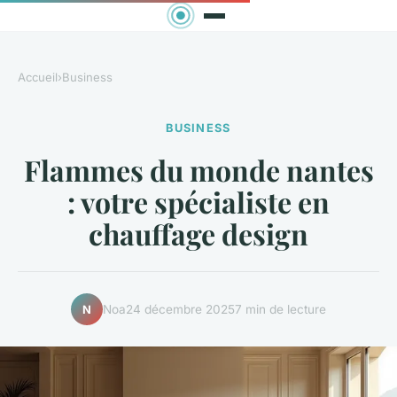
Accueil
›
Business
BUSINESS
Flammes du monde nantes
: votre spécialiste en
chauffage design
Noa
24 décembre 2025
7 min de lecture
N