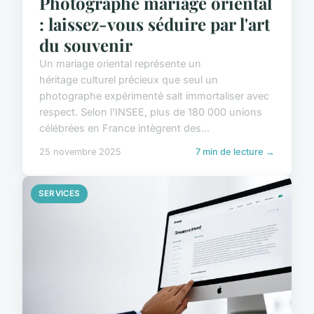
Photographe mariage oriental
: laissez-vous séduire par l'art
du souvenir
Un mariage oriental représente un
héritage culturel précieux que seul un
photographe expérimenté sait immortaliser avec
respect. Selon l'INSEE, plus de 180 000 unions
célébrées en France intègrent des...
25 novembre 2025
7 min de lecture →
SERVICES