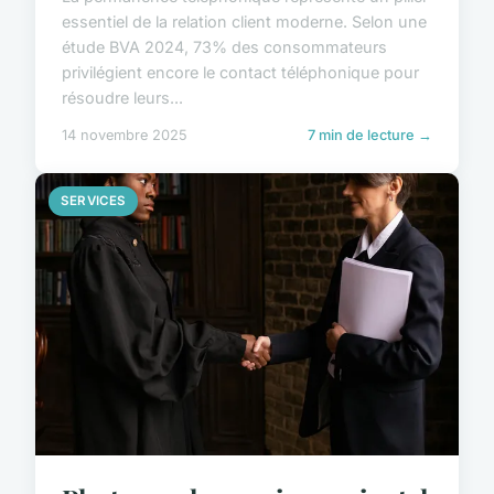
essentiel de la relation client moderne. Selon une
étude BVA 2024, 73% des consommateurs
privilégient encore le contact téléphonique pour
résoudre leurs...
14 novembre 2025
7 min de lecture →
SERVICES