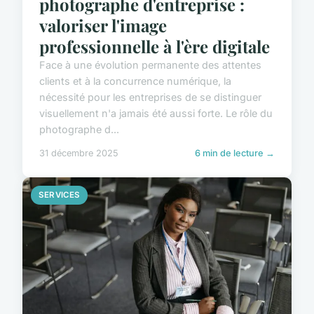
photographe d'entreprise :
valoriser l'image
professionnelle à l'ère digitale
Face à une évolution permanente des attentes
clients et à la concurrence numérique, la
nécessité pour les entreprises de se distinguer
visuellement n'a jamais été aussi forte. Le rôle du
photographe d...
31 décembre 2025
6 min de lecture →
SERVICES