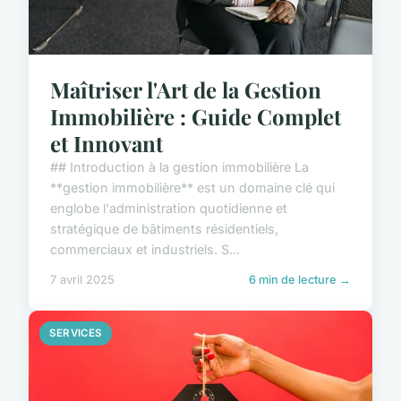
Maîtriser l'Art de la Gestion
Immobilière : Guide Complet
et Innovant
## Introduction à la gestion immobilière La
**gestion immobilière** est un domaine clé qui
englobe l'administration quotidienne et
stratégique de bâtiments résidentiels,
commerciaux et industriels. S...
7 avril 2025
6 min de lecture →
SERVICES