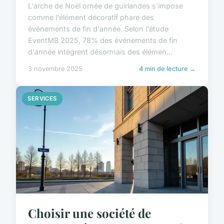
L'arche de Noël ornée de guirlandes s'impose
comme l'élément décoratif phare des
événements de fin d'année. Selon l'étude
EventMB 2025, 78% des événements de fin
d'année intègrent désormais des élémen...
3 novembre 2025
4 min de lecture →
SERVICES
Choisir une société de