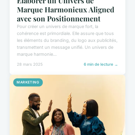
Élaborer un Univers de
Marque Harmonieux Aligned
avec son Positionnement
Pour créer un univers de marque fort, la
cohérence est primordiale. Elle assure que tous
les éléments du branding, du logo aux publicités,
transmettent un message unifié. Un univers de
marque harmonie...
28 mars 2025
6 min de lecture →
MARKETING