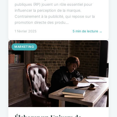
publiques (RP) jouent un rôle essentiel pour
influencer la perception de la marque.
Contrairement à la publicité, qui repose sur la
promotion directe des produ...
1 février 2025
5 min de lecture →
MARKETING