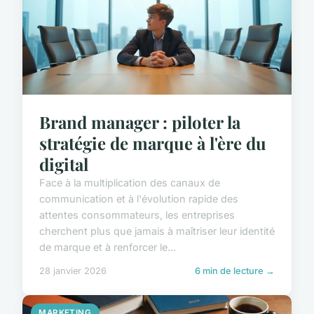
Brand manager : piloter la
stratégie de marque à l'ère du
digital
Face à la multiplication des canaux de
communication et à l'évolution rapide des
attentes consommateurs, les entreprises
cherchent plus que jamais à maîtriser leur identité
de marque et à renforcer le...
28 janvier 2026
6 min de lecture →
MARKETING