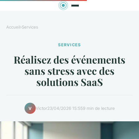
Accueil
›
Services
SERVICES
Réalisez des événements
sans stress avec des
solutions SaaS
Victor
23/04/2026 15:55
9 min de lecture
V