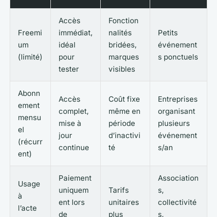
Accès
Fonction
Freemi
immédiat,
nalités
Petits
um
idéal
bridées,
événement
(limité)
pour
marques
s ponctuels
tester
visibles
Abonn
Accès
Coût fixe
Entreprises
ement
complet,
même en
organisant
mensu
mise à
période
plusieurs
el
jour
d’inactivi
événement
(récurr
continue
té
s/an
ent)
Paiement
Association
Usage
uniquem
Tarifs
s,
à
ent lors
unitaires
collectivité
l’acte
de
plus
s,