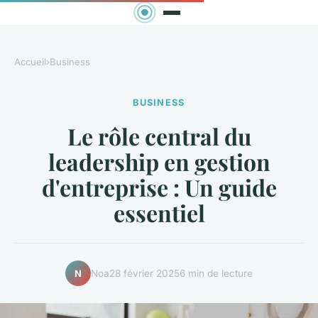
Accueil
›
Business
BUSINESS
Le rôle central du
leadership en gestion
d'entreprise : Un guide
essentiel
Noa
28 février 2025
6 min de lecture
N