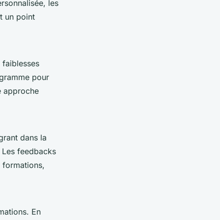
rsonnalisée, les
t un point
 faiblesses
rogramme pour
ne approche
grant dans la
s. Les feedbacks
s formations,
rmations. En