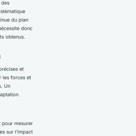
n des
ystématique
tinue du plan
nécessite donc
ats obtenus.
n
précises et
r les forces et
s. Un
aptation
x pour mesurer
es sur l’impact