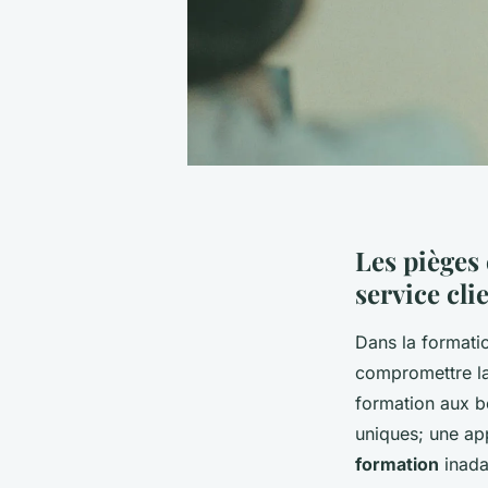
Les pièges 
service cli
Dans la formatio
compromettre la
formation aux b
uniques; une ap
formation
inadap