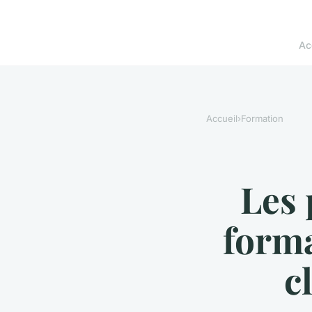
Ac
Accueil
›
Formation
Les 
forma
c