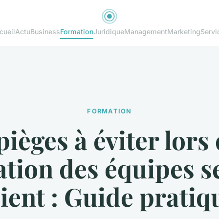
cueil
Actu
Business
Formation
Juridique
Management
Marketing
Servi
FORMATION
pièges à éviter lors 
tion des équipes s
lient : Guide pratiq