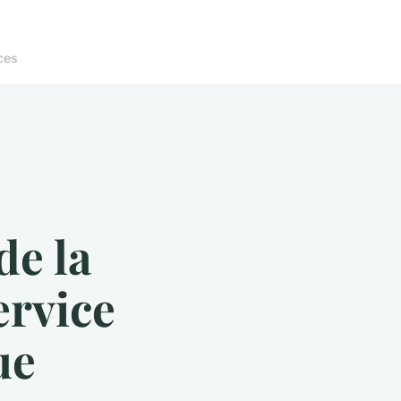
ces
de la
ervice
ue