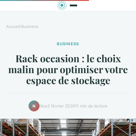
Accueil
›
Business
BUSINESS
Rack occasion : le choix
malin pour optimiser votre
espace de stockage
Noa
2 février 2026
11 min de lecture
N