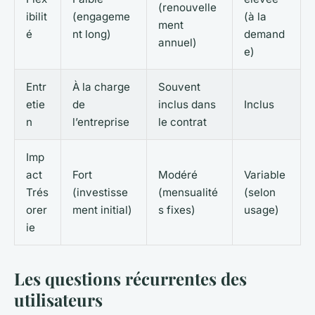
(renouvelle
ibilit
(engageme
(à la
ment
é
nt long)
demand
annuel)
e)
Entr
À la charge
Souvent
etie
de
inclus dans
Inclus
n
l’entreprise
le contrat
Imp
act
Fort
Modéré
Variable
Trés
(investisse
(mensualité
(selon
orer
ment initial)
s fixes)
usage)
ie
Les questions récurrentes des
utilisateurs