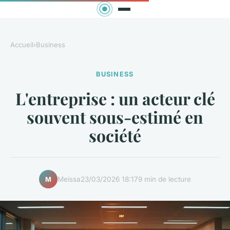
Accueil
›
Business
BUSINESS
L'entreprise : un acteur clé
souvent sous-estimé en
société
Meissa
23/03/2026 18:17
9 min de lecture
M