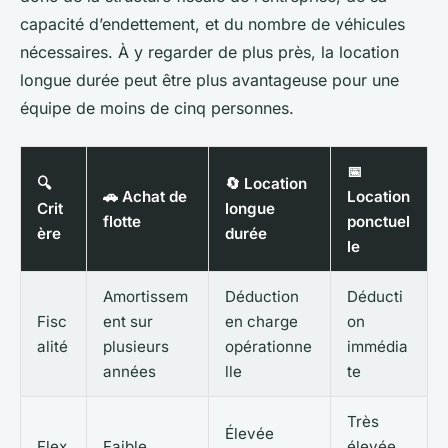
capacité d’endettement, et du nombre de véhicules
nécessaires. À y regarder de plus près, la location
longue durée peut être plus avantageuse pour une
équipe de moins de cinq personnes.
📅
🔍
🔄 Location
🚗 Achat de
Location
Crit
longue
flotte
ponctuel
ère
durée
le
Amortissem
Déduction
Déducti
Fisc
ent sur
en charge
on
alité
plusieurs
opérationne
immédia
années
lle
te
Très
Élevée
Flex
Faible
élevée