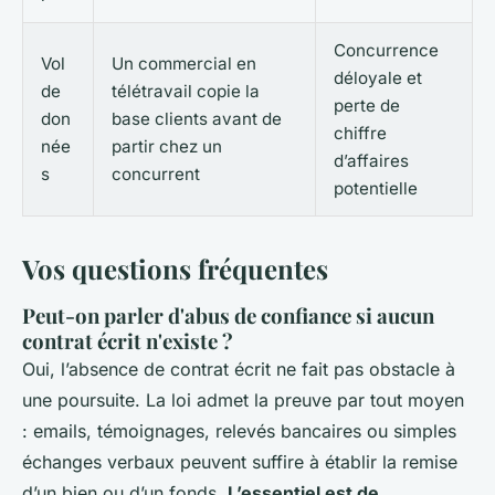
Concurrence
Vol
Un commercial en
déloyale et
de
télétravail copie la
perte de
don
base clients avant de
chiffre
née
partir chez un
d’affaires
s
concurrent
potentielle
Vos questions fréquentes
Peut-on parler d'abus de confiance si aucun
contrat écrit n'existe ?
Oui, l’absence de contrat écrit ne fait pas obstacle à
une poursuite. La loi admet la preuve par tout moyen
: emails, témoignages, relevés bancaires ou simples
échanges verbaux peuvent suffire à établir la remise
d’un bien ou d’un fonds.
L’essentiel est de