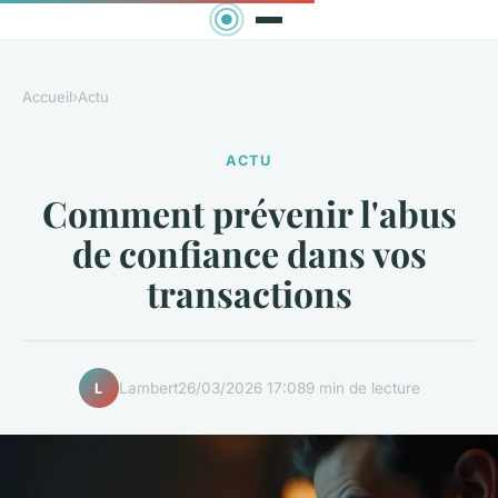
Accueil
›
Actu
ACTU
Comment prévenir l'abus
de confiance dans vos
transactions
Lambert
26/03/2026 17:08
9 min de lecture
L