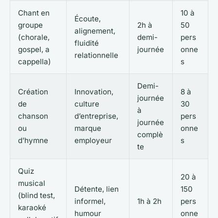
Chant en
10 à
Écoute,
groupe
2h à
50
alignement,
(chorale,
demi-
pers
fluidité
gospel, a
journée
onne
relationnelle
cappella)
s
Demi-
Création
Innovation,
8 à
journée
de
culture
30
à
chanson
d’entreprise,
pers
journée
ou
marque
onne
complè
d’hymne
employeur
s
te
Quiz
20 à
musical
Détente, lien
150
(blind test,
informel,
1h à 2h
pers
karaoké
humour
onne