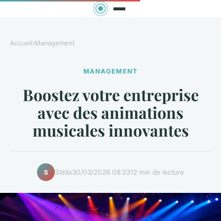
Accueil
›
Management
MANAGEMENT
Boostez votre entreprise
avec des animations
musicales innovantes
Stélla
30/03/2026 08:23
12 min de lecture
S