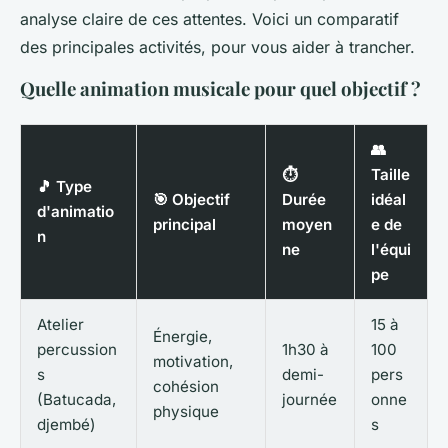
analyse claire de ces attentes. Voici un comparatif
des principales activités, pour vous aider à trancher.
Quelle animation musicale pour quel objectif ?
👥
⏱️
Taille
🎵 Type
🎯 Objectif
Durée
idéal
d'animatio
principal
moyen
e de
n
ne
l'équi
pe
Atelier
15 à
Énergie,
percussion
1h30 à
100
motivation,
s
demi-
pers
cohésion
(Batucada,
journée
onne
physique
djembé)
s